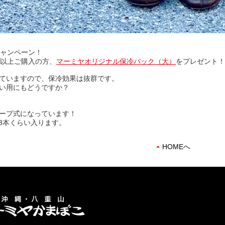
キャンペーン！
き）以上ご購入の方、
マーミヤオリジナル保冷バック（大）
をプレゼント！
ていますので、保冷効果は抜群です。
い用にもどうですか？
ープ式になっています！
が3本くらい入ります。
HOMEへ