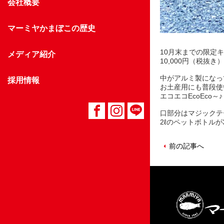
会社概要
マーミヤかまぼこの歴史
10月末までの限定
メディア紹介
10,000円（税抜
中がアルミ製になっ
採用情報
お土産用にも普段使
エコエコEcoEco～♪
口部分はマジックテ
2ℓのペットボトル
前の記事へ