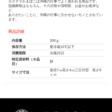
カステラかまぼこは沖縄の行事でよく使われる商品です。
冠婚葬祭はもちろん、十六日祭や清明祭、お盆やお彼岸な
ど、
ありがたいことに、沖縄の行事に欠かせないモノとされてい
ます。
商品詳細
内容量
300ｇ
保存方法
要冷蔵10℃以下
消費期限
冷蔵25日
特定原材料（８品
卵
目）
直径7㎝高さ4㎝三日月型 長さ9
サイズ寸法
ｃｍ