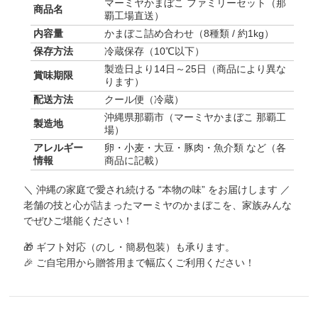
マーミヤかまぼこ ファミリーセット（那
商品名
覇工場直送）
内容量
かまぼこ詰め合わせ（8種類 / 約1kg）
保存方法
冷蔵保存（10℃以下）
製造日より14日～25日（商品により異な
賞味期限
ります）
配送方法
クール便（冷蔵）
沖縄県那覇市（マーミヤかまぼこ 那覇工
製造地
場）
アレルギー
卵・小麦・大豆・豚肉・魚介類 など（各
情報
商品に記載）
＼ 沖縄の家庭で愛され続ける “本物の味” をお届けします ／
老舗の技と心が詰まったマーミヤのかまぼこを、
家族みんな
でぜひご堪能ください！
🎁 ギフト対応（のし・簡易包装）も承ります。
🎉 ご自宅用から贈答用まで幅広くご利用ください！