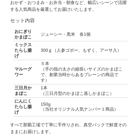
おかず・おつまみ・お弁当・朝食など、幅広いシーンで活躍
する人気商品を厳選してお届けいたします。
セット内容
おにぎり
ジューシー・黒米 各1個
かまぼこ
ミックス
たらし揚
300ｇ（人参ゴボー、もずく、アーサ入）
げ
５本
マルーグ
（手の指の太さの細長いサイズのかまぼこ
ワー
で、創業当時からあるプレーンの商品で
す）
三日月か
1本
まぼこ
（三日月型のかまぼこ蒸しかまぼこ）
にんにく
150g
たらし揚
（当社オリジナル人気ナンバー１商品）
げ
すべて
那覇工場で丁寧に手作りされ、真空パックで鮮度その
ままにお届け
します。