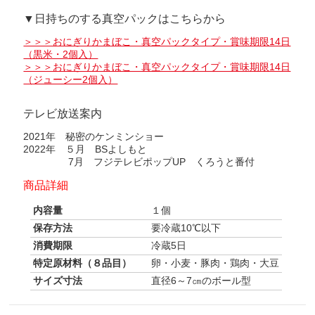
▼日持ちのする真空パックはこちらから
＞＞＞おにぎりかまぼこ・真空パックタイプ・賞味期限14日
（黒米・2個入）
＞＞＞おにぎりかまぼこ・真空パックタイプ・賞味期限14日
（ジューシー2個入）
テレビ放送案内
2021年 秘密のケンミンショー
2022年 ５月 BSよしもと
7月 フジテレビポップUP くろうと番付
商品詳細
内容量
１個
保存方法
要冷蔵10℃以下
消費期限
冷蔵5日
特定原材料（８品目）
卵・小麦・豚肉・鶏肉・大豆
サイズ寸法
直径6～7㎝のボール型