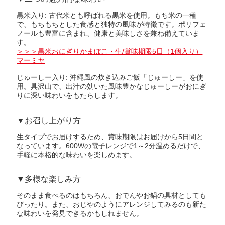
黒米入り: 古代米とも呼ばれる黒米を使用。もち米の一種
で、もちもちとした食感と独特の風味が特徴です。ポリフェ
ノールも豊富に含まれ、健康と美味しさを兼ね備えていま
す。
＞＞＞黒米おにぎりかまぼこ・生/賞味期限5日（1個入り）
マーミヤ
じゅーしー入り: 沖縄風の炊き込みご飯「じゅーしー」を使
用。具沢山で、出汁の効いた風味豊かなじゅーしーがおにぎ
りに深い味わいをもたらします。
▼お召し上がり方
生タイプでお届けするため、賞味期限はお届けから5日間と
なっています。600Wの電子レンジで1～2分温めるだけで、
手軽に本格的な味わいを楽しめます。
▼多様な楽しみ方
そのまま食べるのはもちろん、おでんやお鍋の具材としても
ぴったり。また、おじやのようにアレンジしてみるのも新た
な味わいを発見できるかもしれません。