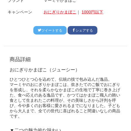
ブランド
マーミヤかまぼこ
キャンペーン
おにぎりかまぼこ
｜
1000円以下
ツイートする
シェアする
商品詳細
おにぎりかまぼこ（ジューシー）
ひとつひとつ心を込めて、伝統の技で包み込んだ逸品。
マーミヤのおにぎりかまぼこは、炊きたてのご飯でおにぎり
を形成し、それを柔らかなかまぼこの生地で丁寧に巻き上げ
た、食べ応えのある逸品です。かつてはかまぼこ職人の賄い
食として生まれたこの料理が、その美味しさから評判を呼
び、今や多くのお客様に愛されるまでになりました。子ども
から大人まで、全ての世代に喜ばれること間違いなしの商品
です。
▼二つの魅力的な味わい